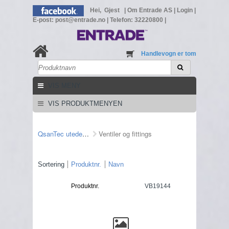
Hei, Gjest
|
Om Entrade AS
|
Login
|
E-post: post@entrade.no
|
Telefon: 32220800
|
Handlevogn er tom
VIS MENY
VIS PRODUKTMENYEN
QsanTec utedel/fittings
Ventiler og fittings
Sortering
Produktnr.
Navn
Produktnr.
VB19144