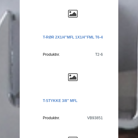
T-RØR 2X1/4"MFL 1X1/4"FML T6-4
Produktnr.
T2-6
T-STYKKE 3/8" MFL
Produktnr.
VB93851