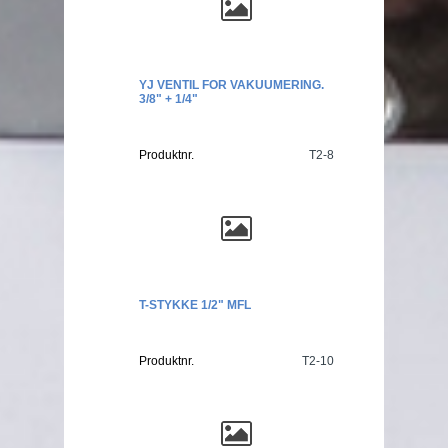
YJ VENTIL FOR VAKUUMERING.
3/8" + 1/4"
Produktnr.
T2-8
T-STYKKE 1/2" MFL
Produktnr.
T2-10