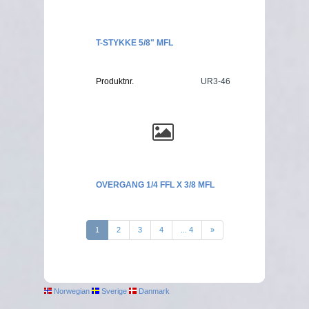
T-STYKKE 5/8" MFL
Produktnr.
UR3-46
OVERGANG 1/4 FFL X 3/8 MFL
1
2
3
4
... 4
»
Norwegian
Sverige
Danmark