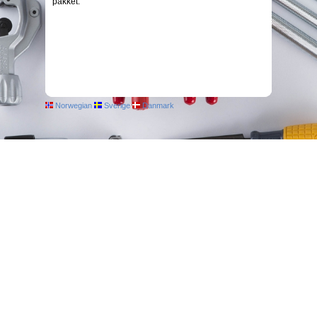
pakket.
Norwegian
Sverige
Danmark