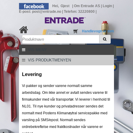
Hei, Gjest
|
Om Entrade AS
|
Login
|
E-post: post@entrade.no
|
Telefon: 32220800
|
Handlevogn er tom
VIS MENY
VIS PRODUKTMENYEN
Levering
Vi pakker og sender varene normalt samme
arbeidsdag. Om ikke annet er avtalt sendes varene til
firmakunder med vår transportør. Vi leverer i henhold til
NL01. Til nye kunder og privatadresser sendes det
normalt med Postens Klimanøytral servicepakke med
varsling på SMS/epost. Normalt sendes
ordrebekreftelse med fraktkostnader når varene er