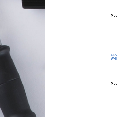
Prod
LEA
WHI
Prod