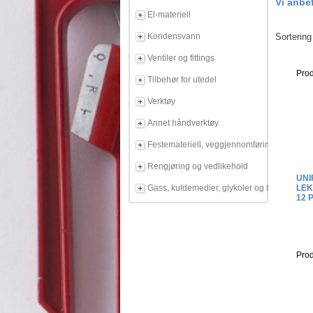
Vi anbe
El-materiell
Kondensvann
Sortering
Ventiler og fittings
Prod
Tilbehør for utedel
Verktøy
Annet håndverktøy
Festemateriell, veggjennomføring
Rengjøring og vedlikehold
UNI
LEK
Gass, kuldemedier, glykoler og tilbehør
12 
Prod