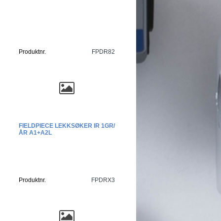
Produktnr.
FPDR82
FIELDPIECE LEKKSØKER IR 1GR/
ÅR A1+A2L
Produktnr.
FPDRX3