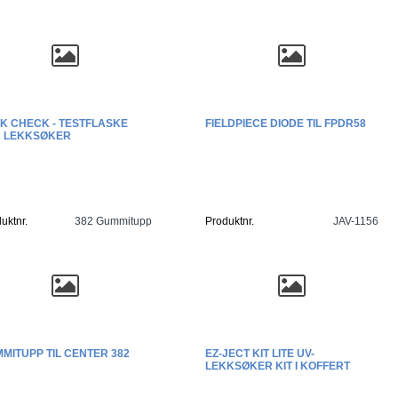
K CHECK - TESTFLASKE
FIELDPIECE DIODE TIL FPDR58
 LEKKSØKER
uktnr.
382 Gummitupp
Produktnr.
JAV-1156
MITUPP TIL CENTER 382
EZ-JECT KIT LITE UV-
LEKKSØKER KIT I KOFFERT