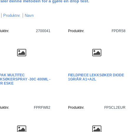
faler denne metoden for å gjøre en drop test.
Produktnr.
Navn
uktnr.
2700041
Produktnr.
FPDR58
PAK MULTITEC
FIELDPIECE LEKKSØKER DIODE
KSØKERSPRAY -30C 400ML -
1GR/ÅR A1+A2L
PR ESKE
uktnr.
FPRFW82
Produktnr.
FPSCL2EUR