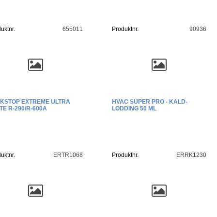
uktnr.
655011
Produktnr.
90936
KSTOP EXTREME ULTRA
HVAC SUPER PRO - KALD-
TE R-290/R-600A
LODDING 50 ML
uktnr.
ERTR1068
Produktnr.
ERRK1230