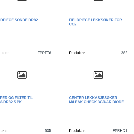
LDPIECE SONDE DR82
FIELDPIECE LEKKSØKER FOR
CO2
uktnr.
FPRFT6
Produktnr.
382
PER OG FILTER TIL
CENTER LEKKASJESØKER
8/DR82 5 PK
M/LEAK CHECK 3GR/ÅR DIODE
uktnr.
535
Produktnr.
FPRHD1