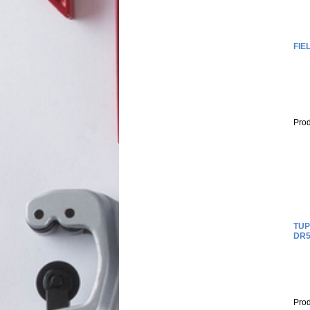
FIE
Prod
TUP
DR5
Prod