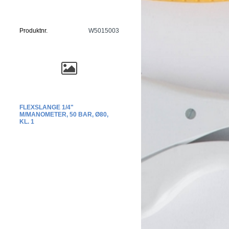
Produktnr.
W5015003
FLEXSLANGE 1/4"
M/MANOMETER, 50 BAR, Ø80,
KL. 1