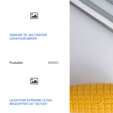
SENSOR TIL 382 CENTER
LEKKASJESØKER
Produktnr.
655001
LEAKSTOP EXTREME ULTRA
M/ADAPTER 1/4" OG 5/16"