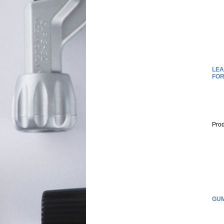
LEA
FOR
Prod
GUM