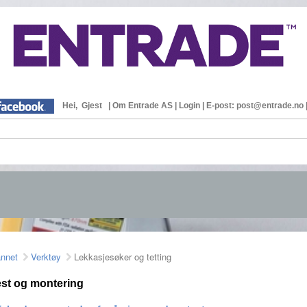
Hei, Gjest
|
Om Entrade AS
|
Login
|
E-post: post@entrade.no
annet
Verktøy
Lekkasjesøker og tetting
est og montering