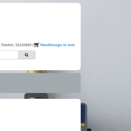
Handlevogn er tom
|
Telefon: 32220800
|