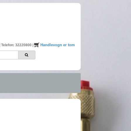
Handlevogn er tom
|
Telefon: 32220800
|