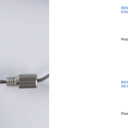
REN
ESS
Prod
BOS
OG 
Prod