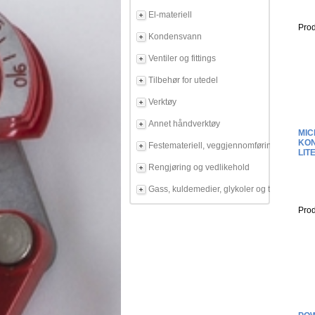
El-materiell
Prod
Kondensvann
Ventiler og fittings
Tilbehør for utedel
Verktøy
Annet håndverktøy
MIC
KON
Festemateriell, veggjennomføring
LIT
Rengjøring og vedlikehold
Gass, kuldemedier, glykoler og tilbehør
Prod