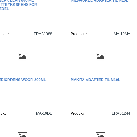
ER CLEAN 600 ML
MILWAUKEE ADAPTER TIL M10L
YTTRYKKSRENS FOR
EDEL
uktnr.
ERAB1088
Produktnr.
MA-10MA
ERIØRRENS WOOFI 200ML
MAKITA ADAPTER TIL M10L
uktnr.
MA-10DE
Produktnr.
ERAB1244