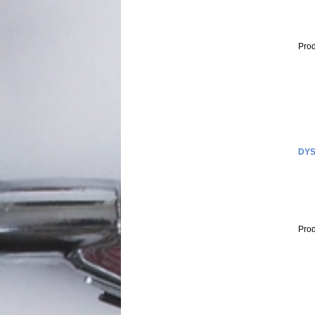
Prod
DYS
Prod