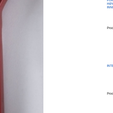
POW
HØ
INN
Prod
INT
Prod