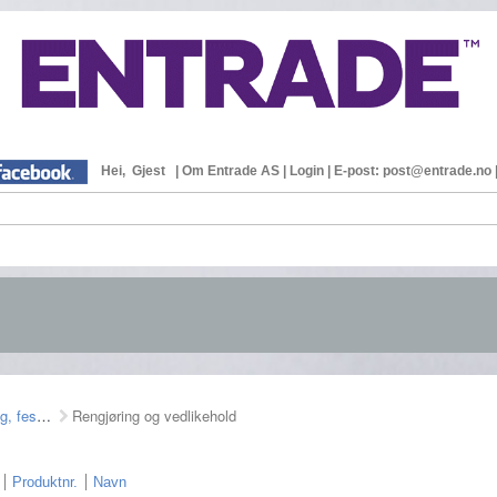
Hei, Gjest
|
Om Entrade AS
|
Login
|
E-post: post@entrade.no
Rengjøring, feste mm
Rengjøring og vedlikehold
Produktnr.
Navn