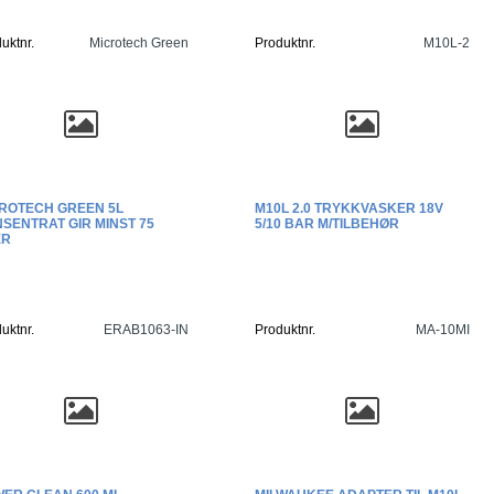
uktnr.
Microtech Green
Produktnr.
M10L-2
ROTECH GREEN 5L
M10L 2.0 TRYKKVASKER 18V
SENTRAT GIR MINST 75
5/10 BAR M/TILBEHØR
ER
uktnr.
ERAB1063-IN
Produktnr.
MA-10MI