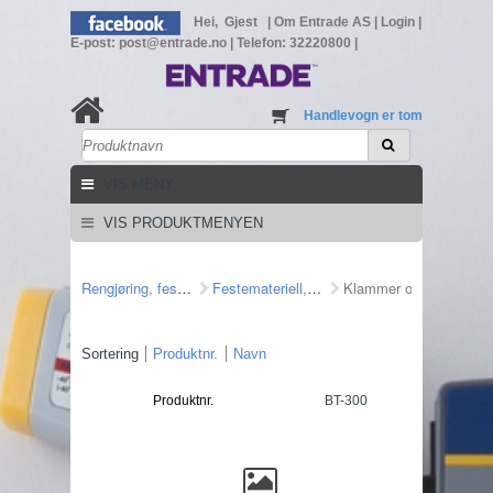
Hei, Gjest
|
Om Entrade AS
|
Login
|
E-post: post@entrade.no
|
Telefon: 32220800
|
Handlevogn er tom
VIS MENY
VIS PRODUKTMENYEN
Rengjøring, feste mm
Festemateriell, veggjennomføring
Klammer og strips
Sortering
Produktnr.
Navn
Produktnr.
BT-300