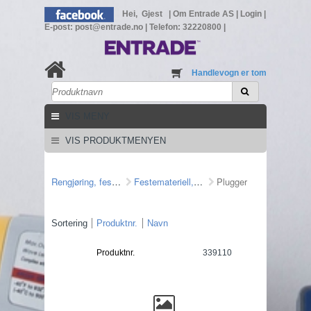
Hei, Gjest
|
Om Entrade AS
|
Login
|
E-post: post@entrade.no
|
Telefon: 32220800
|
Handlevogn er tom
VIS MENY
VIS PRODUKTMENYEN
Rengjøring, feste mm
Festemateriell, veggjennomføring
Plugger
Sortering
Produktnr.
Navn
Produktnr.
339110