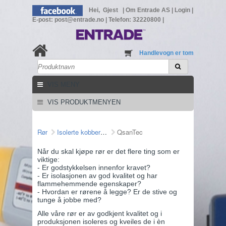
Hei, Gjest
|
Om Entrade AS
|
Login
|
E-post: post@entrade.no
|
Telefon: 32220800
|
Handlevogn er tom
VIS MENY
VIS PRODUKTMENYEN
Rør
Isolerte kobberrør
QsanTec
Når du skal kjøpe rør er det flere ting som er
viktige:
- Er godstykkelsen innenfor kravet?
- Er isolasjonen av god kvalitet og har
flammehemmende egenskaper?
- Hvordan er rørene å legge? Er de stive og
tunge å jobbe med?
Alle våre rør er av godkjent kvalitet og i
produksjonen isoleres og kveiles de i èn