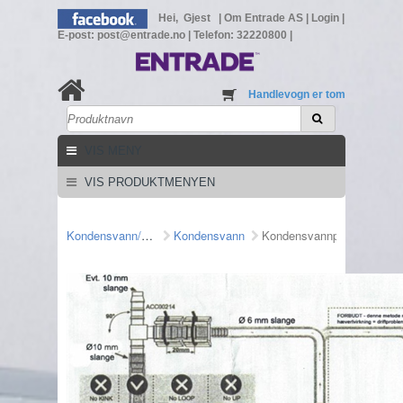
Hei, Gjest
|
Om Entrade AS
|
Login
|
E-post: post@entrade.no
|
Telefon: 32220800
|
Handlevogn er tom
VIS MENY
VIS PRODUKTMENYEN
Kondensvann/pumper
Kondensvann
Kondensvannpumper