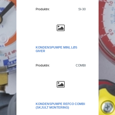
Produktnr.
SI-30
KONDENSPUMPE MINI, LØS
GIVER
Produktnr.
COMBI
KONDENSPUMPE REFCO COMBI
(SKJULT MONTERING)