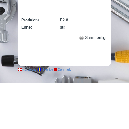
Produktnr.
P2-8
Enhet
stk
Sammenlign
Norwegian
Sverige
Danmark