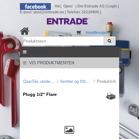
Hei, Gjest
|
Om Entrade AS
|
Login
|
E-post: post@entrade.no
|
Telefon: 32220800
|
Handlevogn er tom
VIS MENY
VIS PRODUKTMENYEN
QsanTec utedel/fittings
Ventiler og fittings
Produktinformasjon
Plugg 1/2" Flare