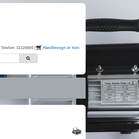
Handlevogn er tom
|
Telefon: 32220800
|