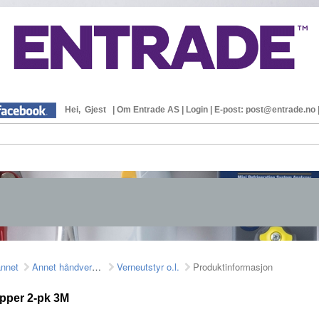
Hei, Gjest
|
Om Entrade AS
|
Login
|
E-post: post@entrade.no
annet
Annet håndverktøy
Verneutstyr o.l.
Produktinformasjon
pper 2-pk 3M