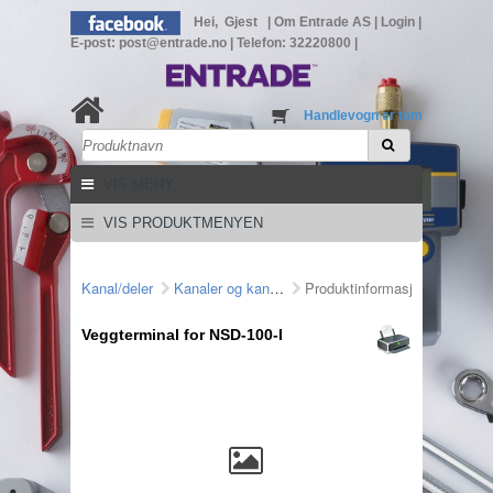
Hei, Gjest
|
Om Entrade AS
|
Login
|
E-post: post@entrade.no
|
Telefon: 32220800
|
Handlevogn er tom
VIS MENY
VIS PRODUKTMENYEN
Kanal/deler
Kanaler og kanaldeler
Produktinformasjon
Veggterminal for NSD-100-I