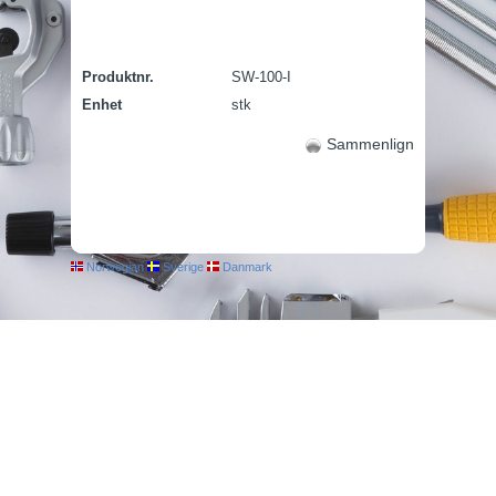
Produktnr.
SW-100-I
Enhet
stk
Sammenlign
Norwegian
Sverige
Danmark