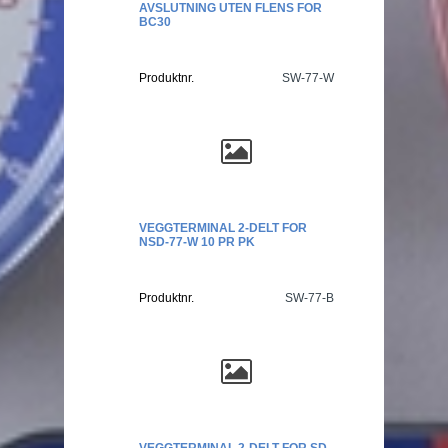
AVSLUTNING UTEN FLENS FOR
BC30
Produktnr.
SW-77-W
VEGGTERMINAL 2-DELT FOR
NSD-77-W 10 PR PK
Produktnr.
SW-77-B
VEGGTERMINAL 2-DELT FOR SD-