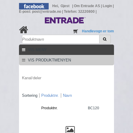
Hei, Gjest
|
Om Entrade AS
|
Login
|
E-post: post@entrade.no
|
Telefon: 32220800
|
Handlevogn er tom
VIS MENY
VIS PRODUKTMENYEN
Kanal/deler
Sortering
Produktnr.
Navn
Produktnr.
BC120